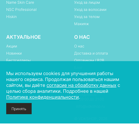
Name Skin Care
Уход за лицом
NSC Professional
Уход за волосами
Hiskin
Уход за телом
Макияж
АКТУАЛЬНОЕ
О НАС
Акции
О нас
Новинки
Доставка и оплата
Бестселлеры
Оптовикам / B2B
Блог
Мы используем cookies для улучшения работы
нашего сервиса. Продолжая пользоваться нашим
КОНТАКТЫ
сайтом, вы даёте
согласие на обработку данных
с
8 800 777 02 50
целью сбора аналитики. Подробнее в нашей
Ежедневно
Политике конфиденциальности
.
с 09:00 до 21:00
info@vdkshop.ru
Принять
© VDKSHOP, 2026
Политика конфиденциальности
Пользовательское соглашение