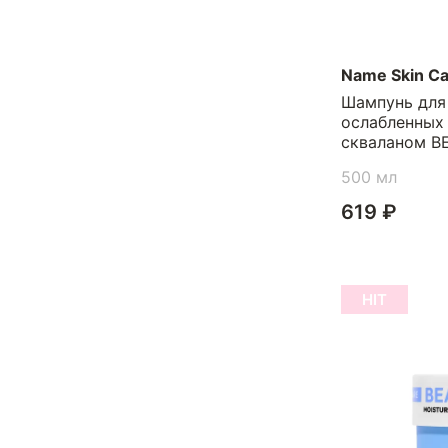
Name Skin Ca
Шампунь для
ослабленных 
скваланом B
мл
500 мл
619 ₽
HIT