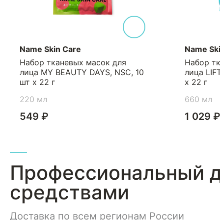
Name Skin Care
Name Ski
Набор тканевых масок для
Набор т
лица MY BEAUTY DAYS, NSC, 10
лица LIF
шт х 22 г
х 22 г
220 мл
660 мл
549 ₽
1 029 
Профессиональный д
средствами
Доставка по всем регионам России