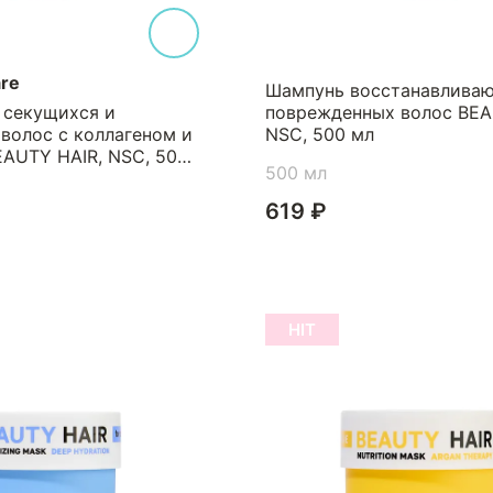
re
Шампунь восстанавлива
 секущихся и
поврежденных волос BEA
волос с коллагеном и
NSC, 500 мл
EAUTY HAIR, NSC, 500
500 мл
619 ₽
HIT