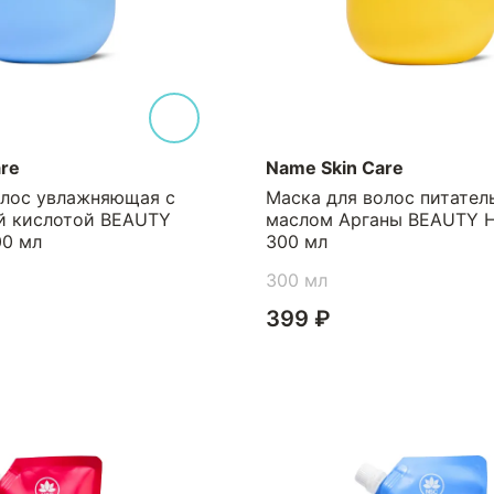
re
Name Skin Care
олос увлажняющая с
Маска для волос питател
й кислотой BEAUTY
маслом Арганы BEAUTY H
00 мл
300 мл
300 мл
399 ₽