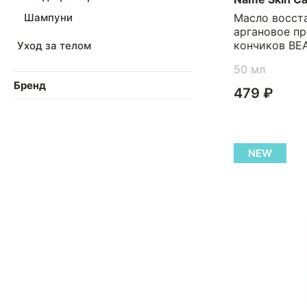
Масло восст
Шампуни
аргановое п
кончиков BEA
Уход за телом
50 мл
Бренд
479 ₽
NEW