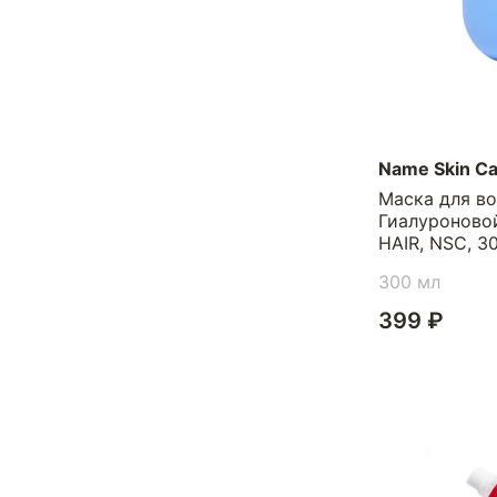
Name Skin Ca
Маска для в
Гиалуроново
HAIR, NSC, 3
300 мл
399 ₽