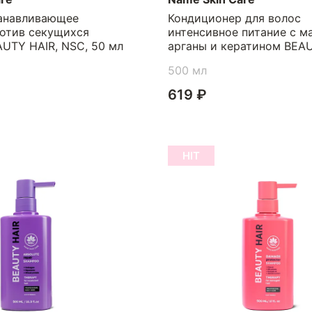
анавливающее
Кондиционер для волос
ротив секущихся
интенсивное питание с м
UTY HAIR, NSC, 50 мл
арганы и кератином BEAU
NSC, 500 мл
500 мл
619 ₽
HIT