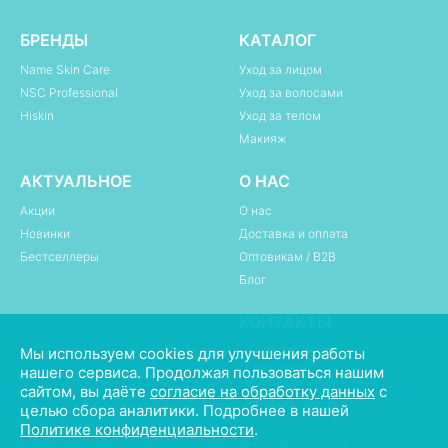
БРЕНДЫ
КАТАЛОГ
Name Skin Care
Уход за лицом
NSC Professional
Уход за волосами
Hiskin
Уход за телом
Макияж
АКТУАЛЬНОЕ
О НАС
Акции
О нас
Новинки
Доставка и оплата
Бестселлеры
Оптовикам / B2B
Блог
КОНТАКТЫ
Мы используем cookies для улучшения работы
8 800 777 02 50
Ежедневно
нашего сервиса. Продолжая пользоваться нашим
с 09:00 до 21:00
сайтом, вы даёте
согласие на обработку данных
с
info@vdkshop.ru
целью сбора аналитики. Подробнее в нашей
Политике конфиденциальности
.
© VDKSHOP, 2026