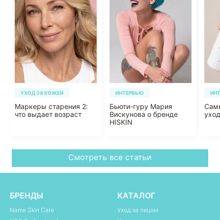
УХОД ЗА КОЖЕЙ
ИНТЕРВЬЮ
ИН
Маркеры старения 2:
Бьюти-гуру Мария
Сам
что выдает возраст
Вискунова о бренде
уход
HISKIN
Смотреть все статьи
БРЕНДЫ
КАТАЛОГ
Name Skin Care
Уход за лицом