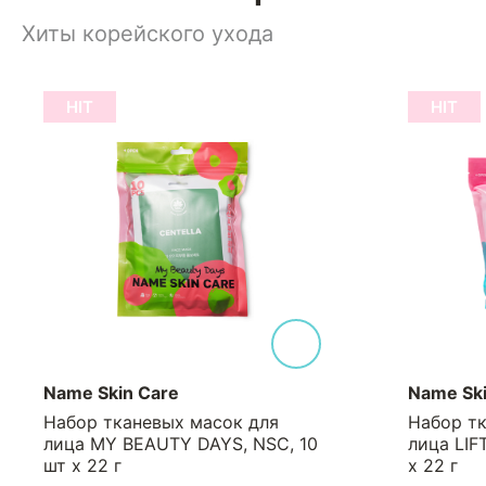
Хиты корейского ухода
HIT
HIT
Name Skin Care
Name Ski
Набор тканевых масок для
Набор т
лица MY BEAUTY DAYS, NSC, 10
лица LIF
шт х 22 г
х 22 г