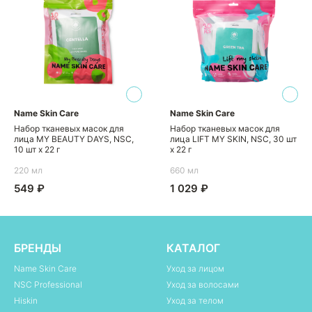
Name Skin Care
Name Skin Care
Набор тканевых масок для
Набор тканевых масок для
лица MY BEAUTY DAYS, NSC,
лица LIFT MY SKIN, NSC, 30 шт
10 шт х 22 г
х 22 г
220 мл
660 мл
549 ₽
1 029 ₽
БРЕНДЫ
КАТАЛОГ
Name Skin Care
Уход за лицом
NSC Professional
Уход за волосами
Hiskin
Уход за телом