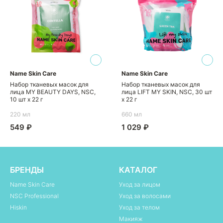
Name Skin Care
Name Skin Care
Набор тканевых масок для
Набор тканевых масок для
лица MY BEAUTY DAYS, NSC,
лица LIFT MY SKIN, NSC, 30 шт
10 шт х 22 г
х 22 г
220 мл
660 мл
549 ₽
1 029 ₽
БРЕНДЫ
КАТАЛОГ
Name Skin Care
Уход за лицом
NSC Professional
Уход за волосами
Hiskin
Уход за телом
Макияж