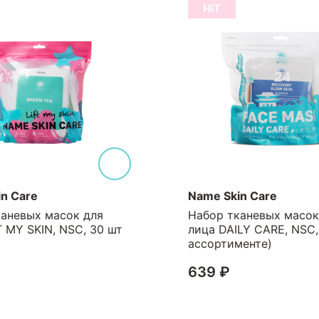
HIT
n Care
Name Skin Care
каневых масок для
Набор тканевых масок
T MY SKIN, NSC, 30 шт
лица DAILY CARE, NSC,
ассортименте)
639 ₽
₽