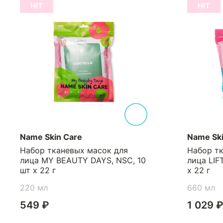
HIT
HIT
Name Skin Care
Name Ski
Набор тканевых масок для
Набор т
лица MY BEAUTY DAYS, NSC, 10
лица LIF
шт х 22 г
х 22 г
220 мл
660 мл
549 ₽
1 029 