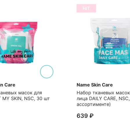
HIT
n Care
Name Skin Care
каневых масок для
Набор тканевых масок
T MY SKIN, NSC, 30 шт
лица DAILY CARE, NSC,
ассортименте)
639 ₽
₽