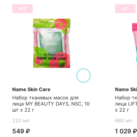
HIT
HIT
Name Skin Care
Name Ski
Набор тканевых масок для
Набор т
лица MY BEAUTY DAYS, NSC, 10
лица LIF
шт х 22 г
х 22 г
220 мл
660 мл
549 ₽
1 029 