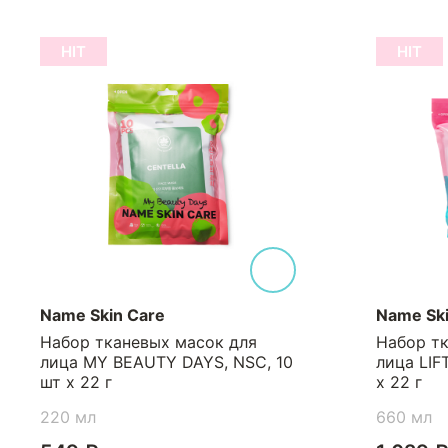
HIT
HIT
Name Skin Care
Name Ski
Набор тканевых масок для
Набор т
лица MY BEAUTY DAYS, NSC, 10
лица LIF
шт х 22 г
х 22 г
220 мл
660 мл