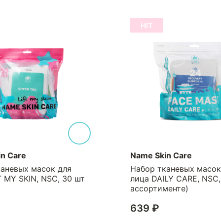
HIT
n Care
Name Skin Care
каневых масок для
Набор тканевых масок
T MY SKIN, NSC, 30 шт
лица DAILY CARE, NSC,
ассортименте)
639 ₽