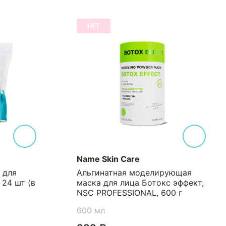
HIT
Name Skin Care
N
Альгинатная моделирующая
А
(в
маска для лица Ботокс эффект,
м
NSC PROFESSIONAL, 600 г
к
60
600 мл
6