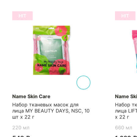
HIT
HIT
ame Skin Care
Name Skin Care
абор тканевых масок для
Набор тканевых
ица MY BEAUTY DAYS, NSC, 10
лица LIFT MY SK
 х 22 г
х 22 г
20 мл
660 мл