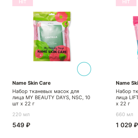
HIT
HIT
Name Skin Care
Name Ski
Набор тканевых масок для
Набор т
лица MY BEAUTY DAYS, NSC, 10
лица LIF
шт х 22 г
х 22 г
220 мл
660 мл
549 ₽
1 029 