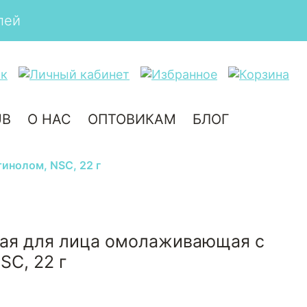
UB
О НАС
ОПТОВИКАМ
БЛОГ
инолом, NSC, 22 г
вая для лица омолаживающая с
SC, 22 г