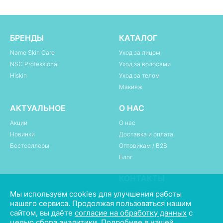
БРЕНДЫ
КАТАЛОГ
Name Skin Care
Уход за лицом
NSC Professional
Уход за волосами
Hiskin
Уход за телом
Макияж
АКТУАЛЬНОЕ
О НАС
Акции
О нас
Новинки
Доставка и оплата
Бестселлеры
Оптовикам / B2B
Блог
КОНТАКТЫ
Мы используем cookies для улучшения работы
8 800 777 02 50
Ежедневно
нашего сервиса. Продолжая пользоваться нашим
с 09:00 до 21:00
сайтом, вы даёте
согласие на обработку данных
с
info@vdkshop.ru
целью сбора аналитики. Подробнее в нашей