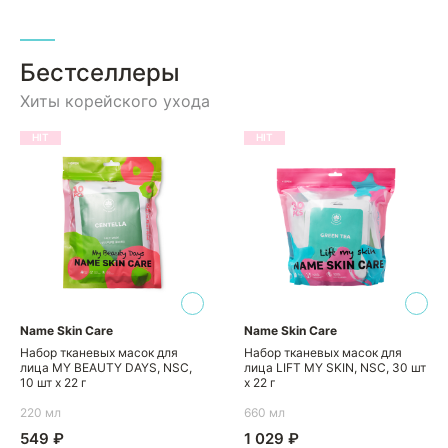
Бестселлеры
Хиты корейского ухода
HIT
HIT
Name Skin Care
Name Skin Care
Набор тканевых масок для
Набор тканевых масок для
лица MY BEAUTY DAYS, NSC,
лица LIFT MY SKIN, NSC, 30 шт
10 шт х 22 г
х 22 г
220 мл
660 мл
549 ₽
1 029 ₽