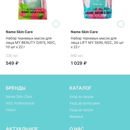
Name Skin Care
Name Skin Care
Набор тканевых масок для
Набор тканевых масок для
лица MY BEAUTY DAYS, NSC,
лица LIFT MY SKIN, NSC, 30 шт
10 шт х 22 г
х 22 г
220 мл
660 мл
549 ₽
1 029 ₽
БРЕНДЫ
КАТАЛОГ
Name Skin Care
Уход за лицом
NSC Professional
Уход за волосами
Hiskin
Уход за телом
Макияж
АКТУАЛЬНОЕ
О НАС